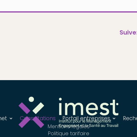
Suive
net
Consultations
Portail entreprises
Reche
Mentions légales
Politique tarifaire