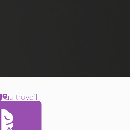
ge
 au travail