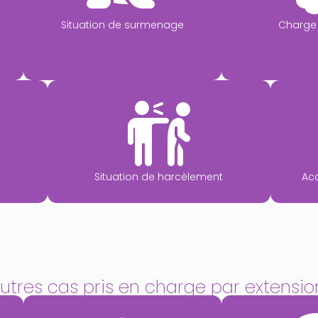
Situation de surmenage
Charge
Situation de harcèlement
Ac
utres cas pris en charge par extensi