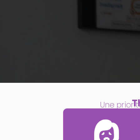
T
Une priori