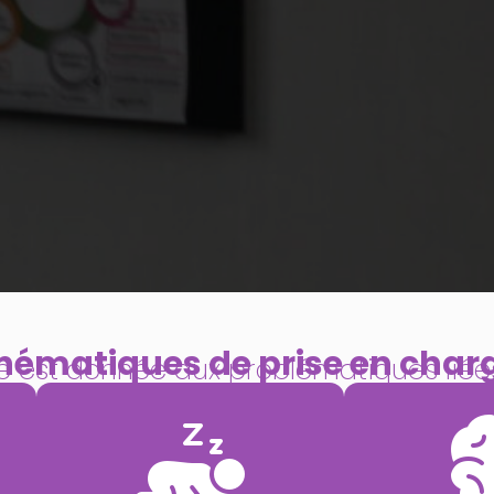
hématiques de prise en char
té est donnée aux problématiques liées