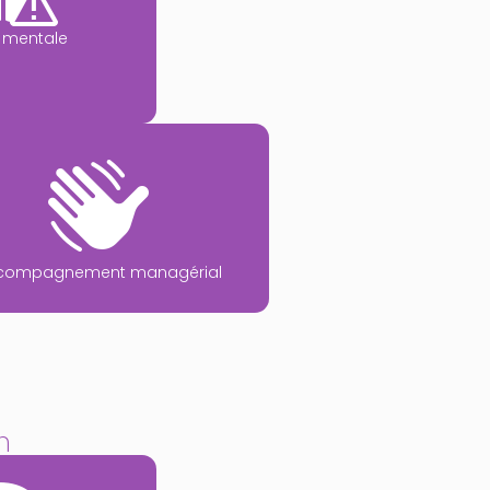
 mentale
compagnement managérial
on