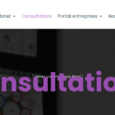
binet
Consultations
Portail entreprises
Re
nsultati
" Venez comme vous êtes! "