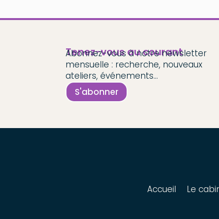
Tenez-vous au courant
Abonnez-vous à notre newsletter
mensuelle : recherche, nouveaux
ateliers, événements...
S'abonner
Accueil
Le cabi