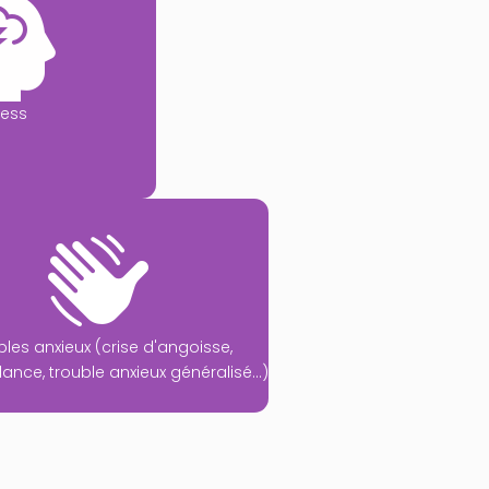
ress
bles anxieux (crise d'angoisse,
lance, trouble anxieux généralisé...)