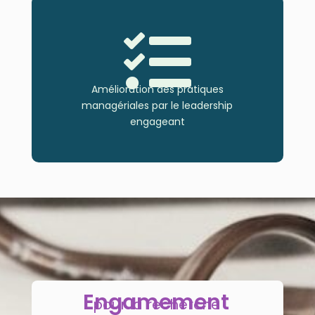

Amélioration des pratiques
managériales par le leadership
engageant
Engamement
pour la recherche